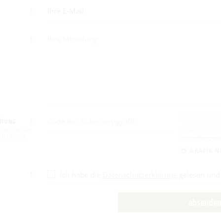
!
!
!
RÜFUNG
hen, die Sie
feld ein.
GRAFIK N
!
Ich habe die
Datenschutzerklärung
gelesen und 
absende