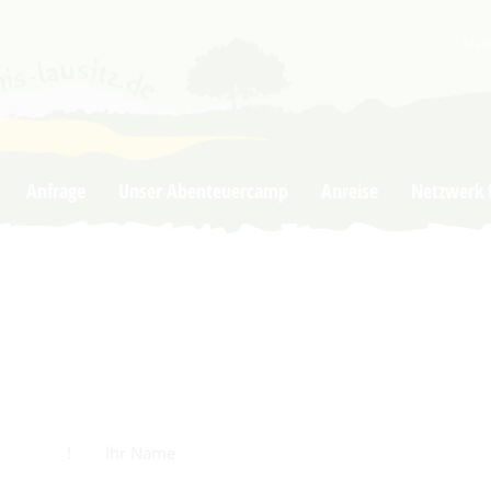
Star
vornehmen zu können wird die Berechtigung für
funktionale Cook
Cookie-Einstellungen
Anfrage
Unser Abenteuercamp
Anreise
Netzwerk f
!