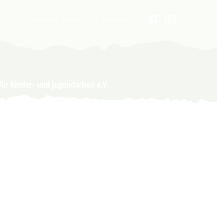
t
AGB
Kontakt
Impressum
Datenschutz
ies
in den Cookie-Einstellungen benötigt.
ür Kinder- und Jugendarbeit e.V.